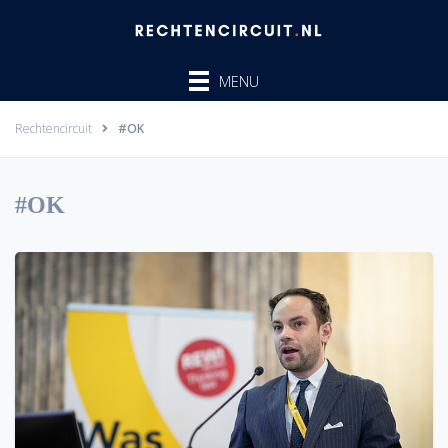
Ga
naar
de
MENU
inhoud
Rechtencircuit
#OK
#OK