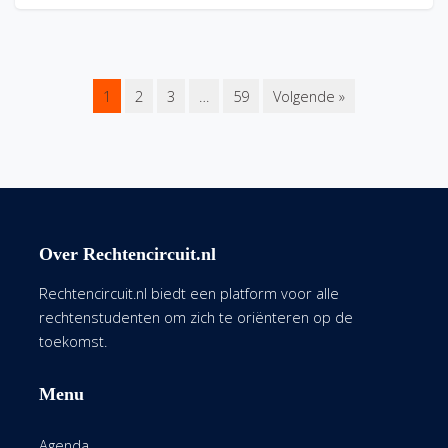
1
2
3
…
59
Volgende »
Over Rechtencircuit.nl
Rechtencircuit.nl biedt een platform voor alle
rechtenstudenten om zich te oriënteren op de
toekomst.
Menu
Agenda