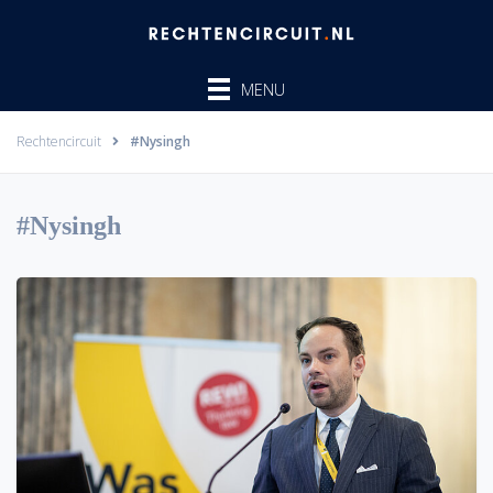
Ga
naar
de
MENU
inhoud
Rechtencircuit
#Nysingh
#Nysingh