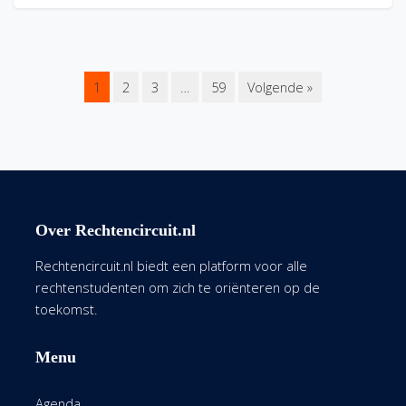
1
2
3
…
59
Volgende »
Over Rechtencircuit.nl
Rechtencircuit.nl biedt een platform voor alle
rechtenstudenten om zich te oriënteren op de
toekomst.
Menu
Agenda