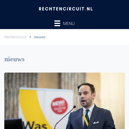
Ga
naar
de
MENU
inhoud
Rechtencircuit
nieuws
nieuws