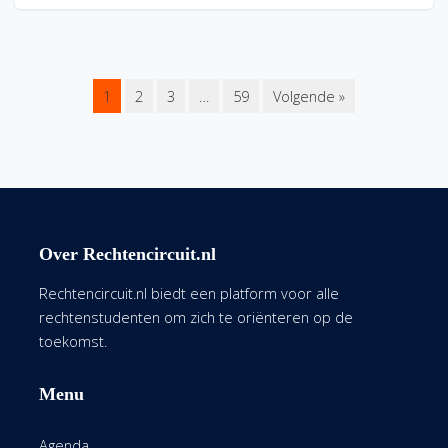
1
2
3
…
59
Volgende »
Over Rechtencircuit.nl
Rechtencircuit.nl biedt een platform voor alle
rechtenstudenten om zich te oriënteren op de
toekomst.
Menu
Agenda