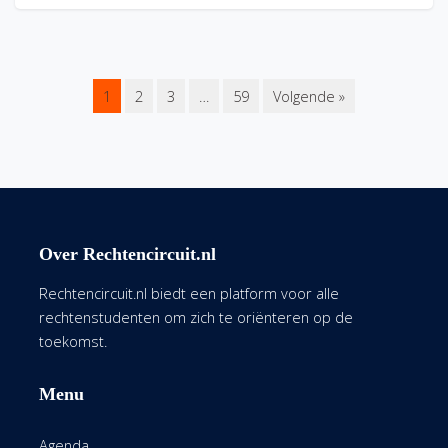
1
2
3
…
59
Volgende »
Over Rechtencircuit.nl
Rechtencircuit.nl biedt een platform voor alle
rechtenstudenten om zich te oriënteren op de
toekomst.
Menu
Agenda