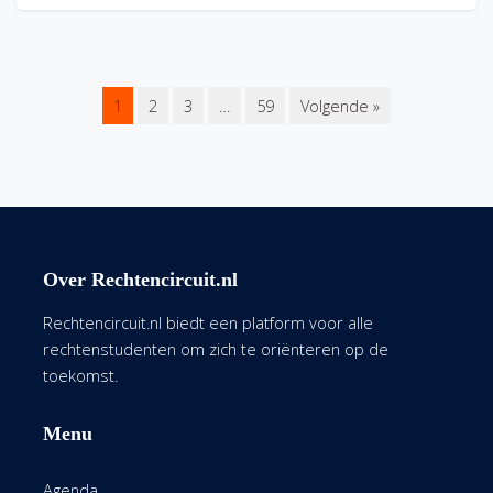
1
2
3
…
59
Volgende »
Over Rechtencircuit.nl
Rechtencircuit.nl biedt een platform voor alle
rechtenstudenten om zich te oriënteren op de
toekomst.
Menu
Agenda