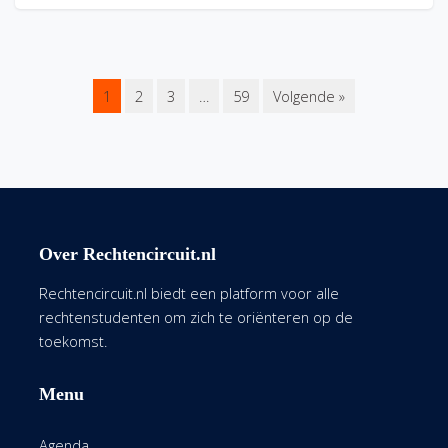
1
2
3
…
59
Volgende »
Over Rechtencircuit.nl
Rechtencircuit.nl biedt een platform voor alle
rechtenstudenten om zich te oriënteren op de
toekomst.
Menu
Agenda