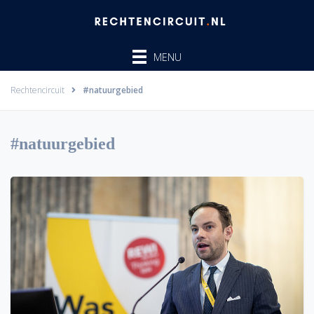
Ga
naar
de
MENU
inhoud
Rechtencircuit
#natuurgebied
#natuurgebied