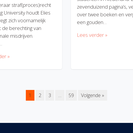
eraar straf(proces)recht
zevenduizend pagina’s, v
rg University houdt Elies
over twee boeken en verp
regt zich voornamelijk
een gouden…
 de berechting van
Lees verder »
nale misdrijven.
…
der »
1
2
3
…
59
Volgende »