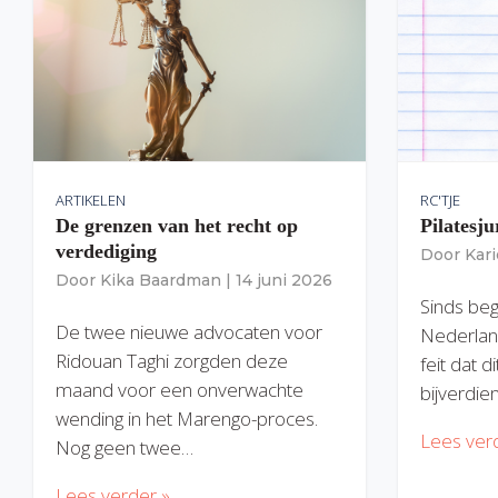
ARTIKELEN
RC'TJE
De grenzen van het recht op
Pilatesju
verdediging
Door
Kar
Door
Kika Baardman
|
14 juni 2026
Sinds begi
De twee nieuwe advocaten voor
Nederlan
Ridouan Taghi zorgden deze
feit dat 
maand voor een onverwachte
bijverdie
wending in het Marengo-proces.
Lees ver
Nog geen twee…
Lees verder »