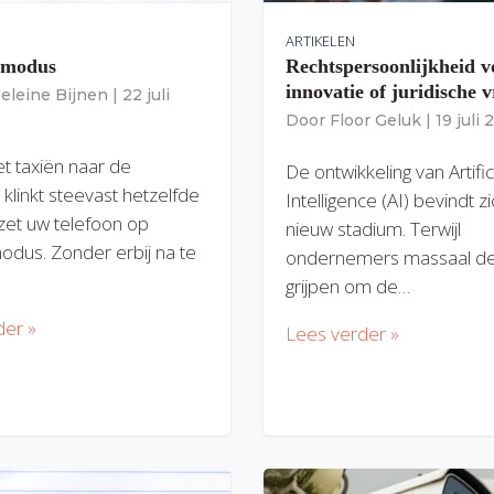
ARTIKELEN
gmodus
Rechtspersoonlijkheid v
innovatie of juridische v
eleine Bijnen
|
22 juli
Door
Floor Geluk
|
19 juli
et taxiën naar de
De ontwikkeling van Artific
 klinkt steevast hetzelfde
Intelligence (AI) bevindt z
zet uw telefoon op
nieuw stadium. Terwijl
modus. Zonder erbij na te
ondernemers massaal de
grijpen om de…
der »
Lees verder »