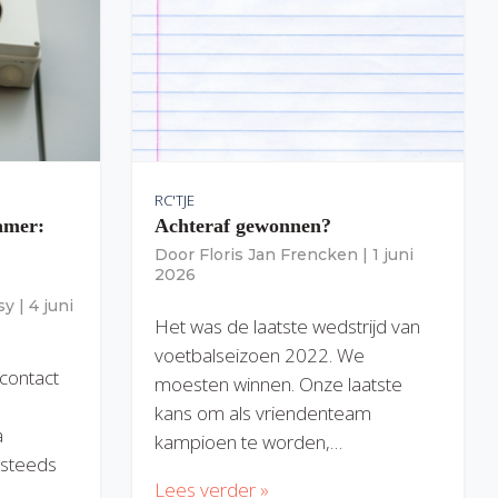
RC'TJE
amer:
Achteraf gewonnen?
Door
Floris Jan Frencken
|
1 juni
2026
sy
|
4 juni
Het was de laatste wedstrijd van
voetbalseizoen 2022. We
 contact
moesten winnen. Onze laatste
kans om als vriendenteam
a
kampioen te worden,…
) steeds
Lees verder »