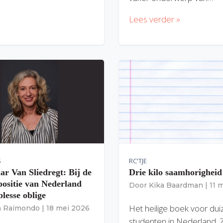
Lees verder »
S
RC'TJE
ar Van Sliedregt: Bij de
Drie kilo saamhorigheid
 positie van Nederland
Door
Kika Baardman
|
11 
lesse oblige
Het heilige boek voor du
ia Raimondo
|
18 mei 2026
studenten in Nederland. 