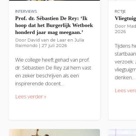
INTERVIEWS
RC'TJE
Prof. dr. Sébastien De Rey: ‘Ik
Vliegtui
hoop dat het Burgerlijk Wetboek
Door
Mad
2026
honderd jaar mag meegaan.’
Door
David van de Laar
en
Julia
Tijdens h
Raimondo
|
27 juli 2026
startbaan
Wie college heeft gehad van prof.
verzoek: 
dr. Sébastien De Rey zal hem vast
vliegtuig
en zeker beschrijven als een
denken…
inspirerende docent…
Lees ver
Lees verder »