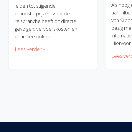
Als hoogl
leiden tot stijgende
aan Tilbu
brandstofprijzen. Voor de
van Slied
reisbranche heeft dit directe
bezig met
gevolgen: vervoerskosten en
internatio
daarmee ook de…
Hiervoor
Lees verder »
Lees ver