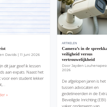
ARTIKELEN
rist
Camera’s in de spreekk
veiligheid versus
ien Davids
|
11 juni 2026
vertrouwelijkheid
n dit jaar geef ik lessen
Door
Jayden Louhenapes
2026
ds aan expats. Naast het
dit voor een student lekker
De afgelopen jaren is het
nt,…
tussen advocaten en
gedetineerden in de Extr
der »
Beveiligde Inrichting (EBI
vaker onderwerp van…