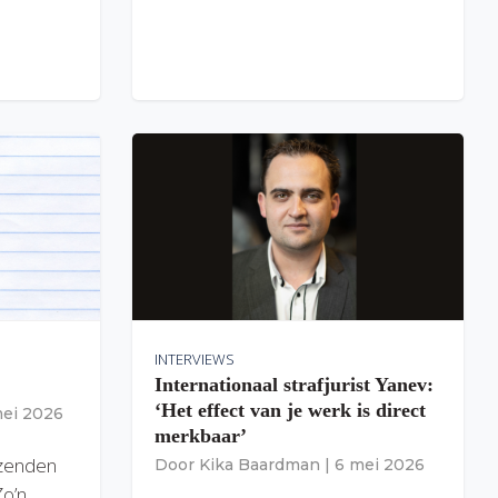
INTERVIEWS
Internationaal strafjurist Yanev:
‘Het effect van je werk is direct
mei 2026
merkbaar’
izenden
Door
Kika Baardman
|
6 mei 2026
Zo’n