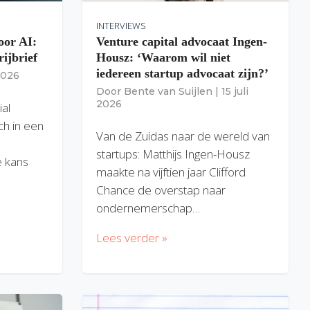
INTERVIEWS
oor AI:
Venture capital advocaat Ingen-
rijbrief
Housz: ‘Waarom wil niet
iedereen startup advocaat zijn?’
 2026
Door
Bente van Suijlen
|
15 juli
2026
ial
ich in een
Van de Zuidas naar de wereld van
startups: Matthijs Ingen-Housz
 kans
maakte na vijftien jaar Clifford
Chance de overstap naar
ondernemerschap…
Lees verder »