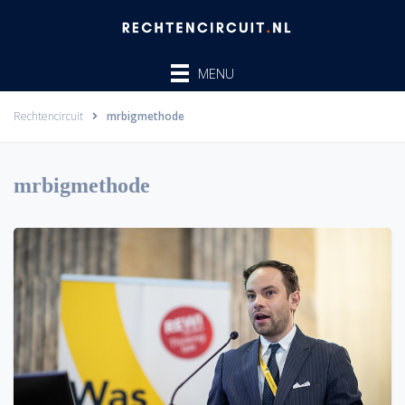
Ga
naar
de
MENU
inhoud
Rechtencircuit
mrbigmethode
mrbigmethode