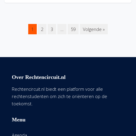
1
2
3
…
59
Volgende »
Over Rechtencircuit.nl
Rechtencircuit.nl biedt een platform voor alle
rechtenstudenten om zich te oriënteren op de
toekomst.
Menu
Agenda