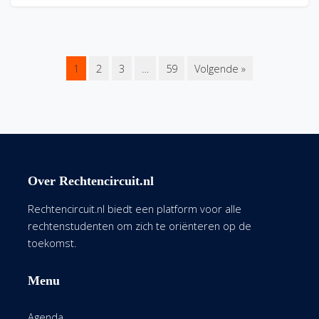
1
2
3
…
59
Volgende »
Over Rechtencircuit.nl
Rechtencircuit.nl biedt een platform voor alle
rechtenstudenten om zich te oriënteren op de
toekomst.
Menu
Agenda