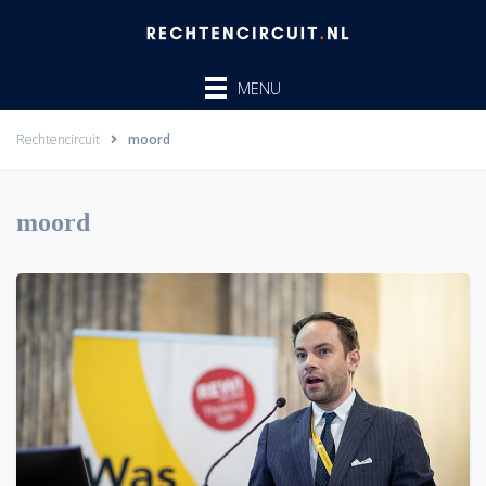
Ga
naar
de
MENU
inhoud
Rechtencircuit
moord
moord