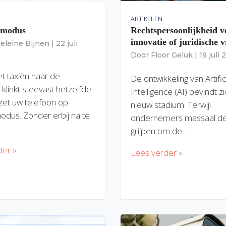
ARTIKELEN
gmodus
Rechtspersoonlijkheid v
innovatie of juridische v
eleine Bijnen
|
22 juli
Door
Floor Geluk
|
19 juli
et taxiën naar de
De ontwikkeling van Artific
 klinkt steevast hetzelfde
Intelligence (AI) bevindt z
zet uw telefoon op
nieuw stadium. Terwijl
modus. Zonder erbij na te
ondernemers massaal de
grijpen om de…
der »
Lees verder »