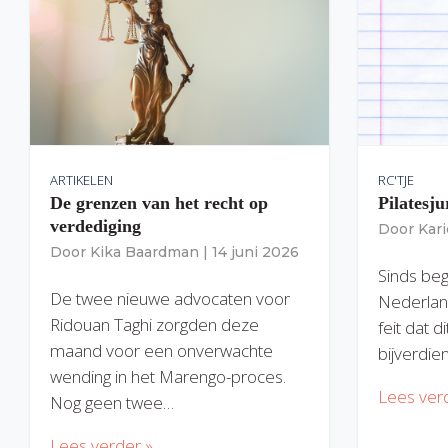
ARTIKELEN
RC'TJE
De grenzen van het recht op
Pilatesju
verdediging
Door
Kar
Door
Kika Baardman
|
14 juni 2026
Sinds begi
De twee nieuwe advocaten voor
Nederlan
Ridouan Taghi zorgden deze
feit dat 
maand voor een onverwachte
bijverdie
wending in het Marengo-proces.
Lees ver
Nog geen twee…
Lees verder »