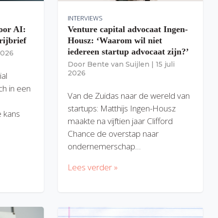
INTERVIEWS
oor AI:
Venture capital advocaat Ingen-
rijbrief
Housz: ‘Waarom wil niet
iedereen startup advocaat zijn?’
 2026
Door
Bente van Suijlen
|
15 juli
2026
ial
ich in een
Van de Zuidas naar de wereld van
startups: Matthijs Ingen-Housz
 kans
maakte na vijftien jaar Clifford
Chance de overstap naar
ondernemerschap…
Lees verder »