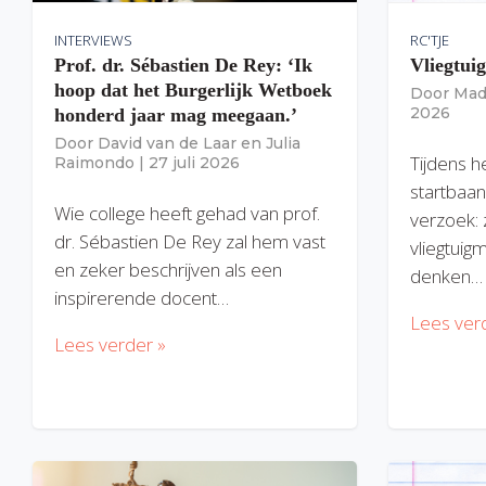
INTERVIEWS
RC'TJE
Prof. dr. Sébastien De Rey: ‘Ik
Vliegtui
hoop dat het Burgerlijk Wetboek
Door
Mad
2026
honderd jaar mag meegaan.’
Door
David van de Laar
en
Julia
Tijdens h
Raimondo
|
27 juli 2026
startbaan
Wie college heeft gehad van prof.
verzoek: 
dr. Sébastien De Rey zal hem vast
vliegtuig
en zeker beschrijven als een
denken…
inspirerende docent…
Lees ver
Lees verder »