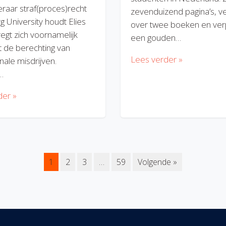
eraar straf(proces)recht
zevenduizend pagina’s, v
rg University houdt Elies
over twee boeken en verp
regt zich voornamelijk
een gouden…
 de berechting van
Lees verder »
nale misdrijven.
…
der »
1
2
3
…
59
Volgende »