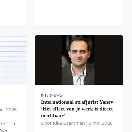
INTERVIEWS
Internationaal strafjurist Yanev:
‘Het effect van je werk is direct
mei 2026
merkbaar’
izenden
Door
Kika Baardman
|
6 mei 2026
Zo’n