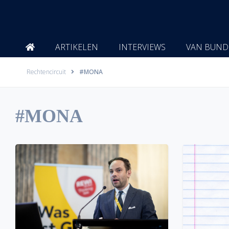
Ga
naar
de
inhoud
ARTIKELEN
INTERVIEWS
VAN BUND
Rechtencircuit
#MONA
#MONA