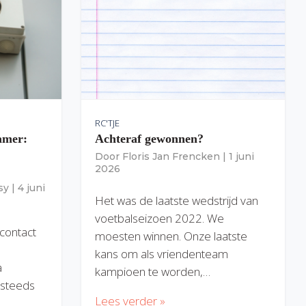
RC'TJE
amer:
Achteraf gewonnen?
Door
Floris Jan Frencken
|
1 juni
2026
sy
|
4 juni
Het was de laatste wedstrijd van
voetbalseizoen 2022. We
 contact
moesten winnen. Onze laatste
kans om als vriendenteam
a
kampioen te worden,…
) steeds
Lees verder »