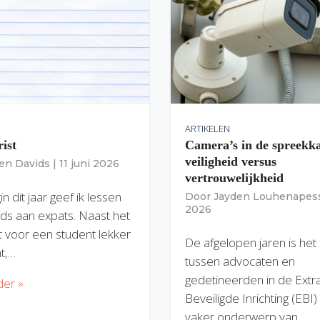
ARTIKELEN
rist
Camera’s in de spreekk
veiligheid versus
ien Davids
|
11 juni 2026
vertrouwelijkheid
n dit jaar geef ik lessen
Door
Jayden Louhenapes
2026
ds aan expats. Naast het
dit voor een student lekker
De afgelopen jaren is het
nt,…
tussen advocaten en
gedetineerden in de Extr
der »
Beveiligde Inrichting (EBI
vaker onderwerp van…