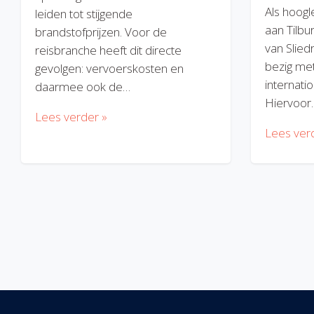
Als hoogl
leiden tot stijgende
aan Tilbu
brandstofprijzen. Voor de
van Slied
reisbranche heeft dit directe
bezig met
gevolgen: vervoerskosten en
internatio
daarmee ook de…
Hiervoor
Lees verder »
Lees ver