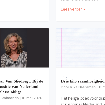
Lees verder »
S
RC'TJE
ar Van Sliedregt: Bij de
Drie kilo saamhorigheid
 positie van Nederland
Door
Kika Baardman
|
11 
lesse oblige
Het heilige boek voor du
ia Raimondo
|
18 mei 2026
studenten in Nederland. 