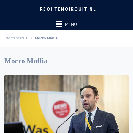
Ga
naar
de
MENU
inhoud
Rechtencircuit
Mocro Maffia
Mocro Maffia