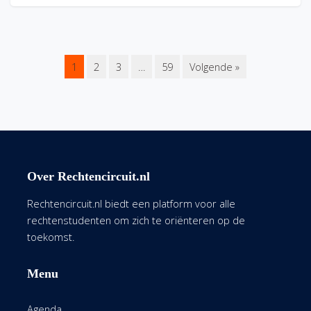
1
2
3
…
59
Volgende »
Over Rechtencircuit.nl
Rechtencircuit.nl biedt een platform voor alle
rechtenstudenten om zich te oriënteren op de
toekomst.
Menu
Agenda