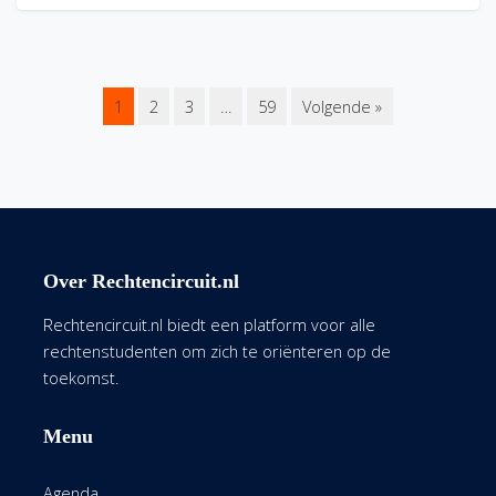
1
2
3
…
59
Volgende »
Over Rechtencircuit.nl
Rechtencircuit.nl biedt een platform voor alle
rechtenstudenten om zich te oriënteren op de
toekomst.
Menu
Agenda