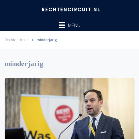
Ga
naar
de
MENU
inhoud
Rechtencircuit
minderjarig
minderjarig