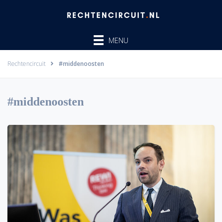
Ga
naar
de
MENU
inhoud
Rechtencircuit
#middenoosten
#middenoosten