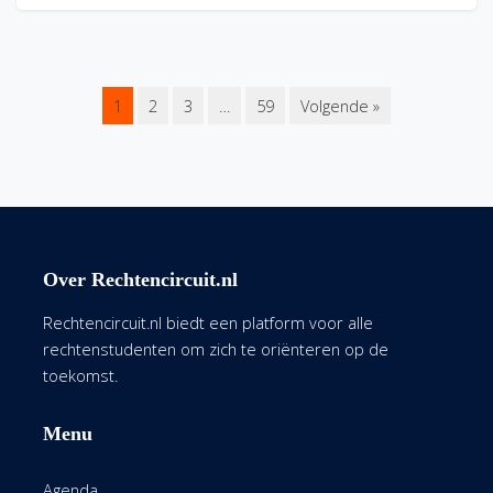
1
2
3
…
59
Volgende »
Over Rechtencircuit.nl
Rechtencircuit.nl biedt een platform voor alle
rechtenstudenten om zich te oriënteren op de
toekomst.
Menu
Agenda