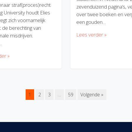
eraar straf(proces)recht
zevenduizend pagina’s, v
rg University houdt Elies
over twee boeken en verp
regt zich voornamelijk
een gouden…
 de berechting van
Lees verder »
nale misdrijven.
…
der »
1
2
3
…
59
Volgende »