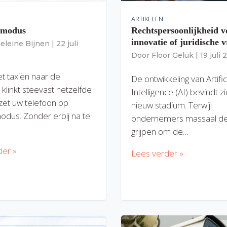
ARTIKELEN
gmodus
Rechtspersoonlijkheid v
innovatie of juridische v
eleine Bijnen
|
22 juli
Door
Floor Geluk
|
19 juli
et taxiën naar de
De ontwikkeling van Artific
 klinkt steevast hetzelfde
Intelligence (AI) bevindt z
zet uw telefoon op
nieuw stadium. Terwijl
modus. Zonder erbij na te
ondernemers massaal de
grijpen om de…
der »
Lees verder »