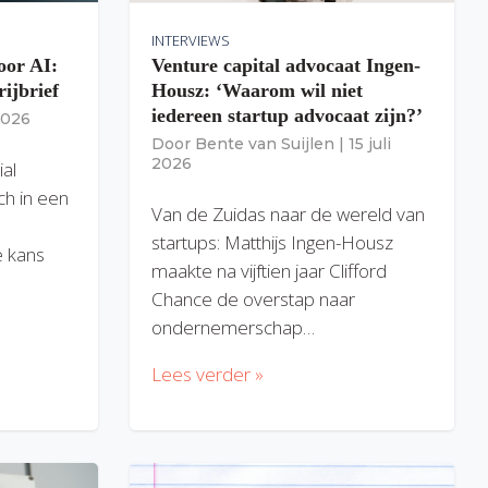
INTERVIEWS
oor AI:
Venture capital advocaat Ingen-
rijbrief
Housz: ‘Waarom wil niet
iedereen startup advocaat zijn?’
 2026
Door
Bente van Suijlen
|
15 juli
2026
ial
ich in een
Van de Zuidas naar de wereld van
startups: Matthijs Ingen-Housz
 kans
maakte na vijftien jaar Clifford
Chance de overstap naar
ondernemerschap…
Lees verder »