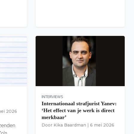
INTERVIEWS
Internationaal strafjurist Yanev:
‘Het effect van je werk is direct
mei 2026
merkbaar’
izenden
Door
Kika Baardman
|
6 mei 2026
Zo’n