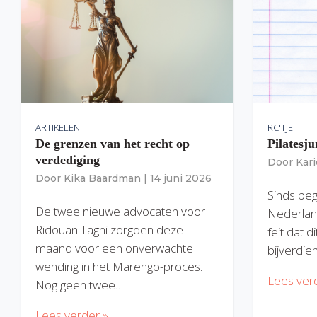
ARTIKELEN
RC'TJE
De grenzen van het recht op
Pilatesju
verdediging
Door
Kar
Door
Kika Baardman
|
14 juni 2026
Sinds begi
De twee nieuwe advocaten voor
Nederlan
Ridouan Taghi zorgden deze
feit dat 
maand voor een onverwachte
bijverdie
wending in het Marengo-proces.
Lees ver
Nog geen twee…
Lees verder »