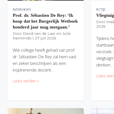
INTERVIEWS
RC'TJE
Prof. dr. Sébastien De Rey: ‘Ik
Vliegtui
hoop dat het Burgerlijk Wetboek
Door
Mad
2026
honderd jaar mag meegaan.’
Door
David van de Laar
en
Julia
Tijdens h
Raimondo
|
27 juli 2026
startbaan
Wie college heeft gehad van prof.
verzoek: 
dr. Sébastien De Rey zal hem vast
vliegtuig
en zeker beschrijven als een
denken…
inspirerende docent…
Lees ver
Lees verder »