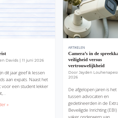
ARTIKELEN
rist
Camera’s in de spreekk
veiligheid versus
ien Davids
|
11 juni 2026
vertrouwelijkheid
n dit jaar geef ik lessen
Door
Jayden Louhenapes
2026
ds aan expats. Naast het
dit voor een student lekker
De afgelopen jaren is het
nt,…
tussen advocaten en
gedetineerden in de Extr
der »
Beveiligde Inrichting (EBI
vaker onderwerp van…