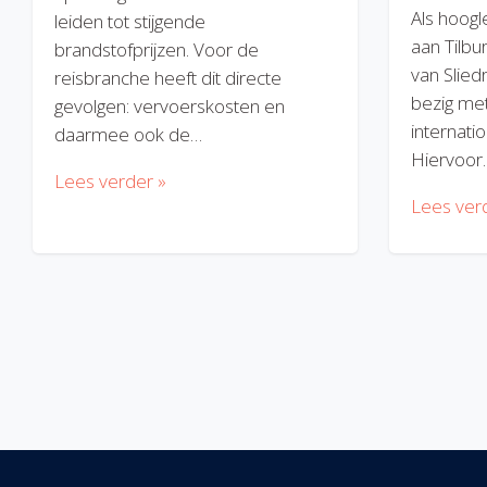
Als hoogl
leiden tot stijgende
aan Tilbu
brandstofprijzen. Voor de
van Slied
reisbranche heeft dit directe
bezig met
gevolgen: vervoerskosten en
internatio
daarmee ook de…
Hiervoor
Lees verder »
Lees ver