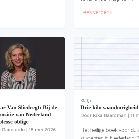
Lees verder »
S
RC'TJE
ar Van Sliedregt: Bij de
Drie kilo saamhorigheid
 positie van Nederland
Door
Kika Baardman
|
11 
lesse oblige
Het heilige boek voor du
ia Raimondo
|
18 mei 2026
studenten in Nederland. 