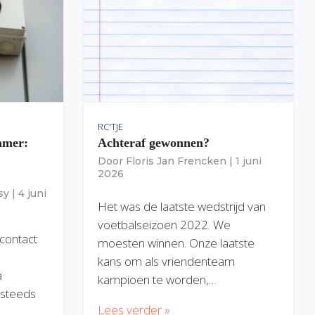
RC'TJE
amer:
Achteraf gewonnen?
Door
Floris Jan Frencken
|
1 juni
2026
sy
|
4 juni
Het was de laatste wedstrijd van
voetbalseizoen 2022. We
 contact
moesten winnen. Onze laatste
kans om als vriendenteam
a
kampioen te worden,…
) steeds
Lees verder »