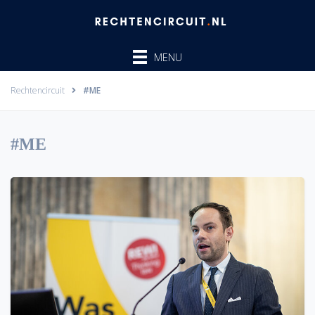
Ga
naar
de
MENU
inhoud
Rechtencircuit
#ME
#ME