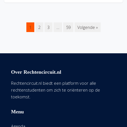
1
2
3
…
59
Volgende »
Over Rechtencircuit.nl
Rechtencircuit.nl biedt een platform voor alle
rechtenstudenten om zich te oriënteren op de
toekomst.
Menu
Agenda