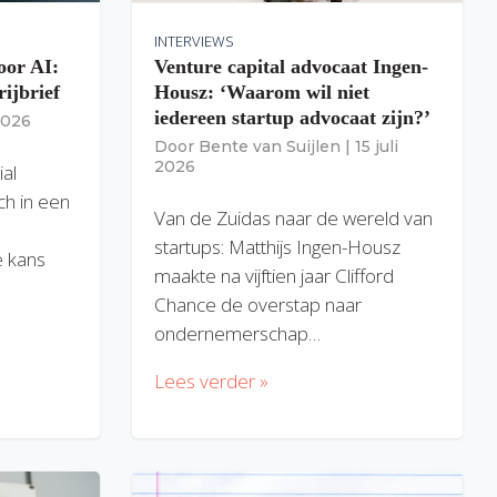
INTERVIEWS
oor AI:
Venture capital advocaat Ingen-
rijbrief
Housz: ‘Waarom wil niet
iedereen startup advocaat zijn?’
 2026
Door
Bente van Suijlen
|
15 juli
2026
ial
ich in een
Van de Zuidas naar de wereld van
startups: Matthijs Ingen-Housz
 kans
maakte na vijftien jaar Clifford
Chance de overstap naar
ondernemerschap…
Lees verder »