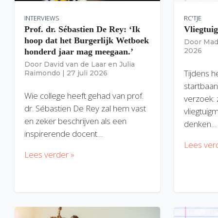
INTERVIEWS
RC'TJE
Prof. dr. Sébastien De Rey: ‘Ik
Vliegtui
hoop dat het Burgerlijk Wetboek
Door
Mad
2026
honderd jaar mag meegaan.’
Door
David van de Laar
en
Julia
Tijdens h
Raimondo
|
27 juli 2026
startbaan
Wie college heeft gehad van prof.
verzoek: 
dr. Sébastien De Rey zal hem vast
vliegtuig
en zeker beschrijven als een
denken…
inspirerende docent…
Lees ver
Lees verder »