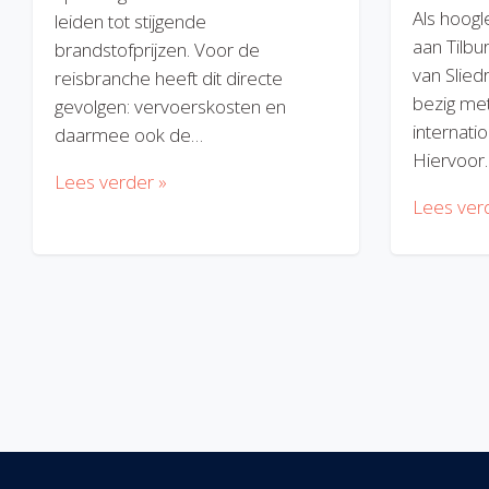
Als hoogl
leiden tot stijgende
aan Tilbu
brandstofprijzen. Voor de
van Slied
reisbranche heeft dit directe
bezig met
gevolgen: vervoerskosten en
internatio
daarmee ook de…
Hiervoor
Lees verder »
Lees ver