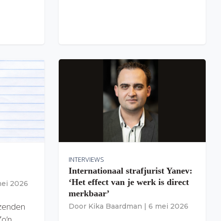
INTERVIEWS
Internationaal strafjurist Yanev:
‘Het effect van je werk is direct
mei 2026
merkbaar’
izenden
Door
Kika Baardman
|
6 mei 2026
Zo’n