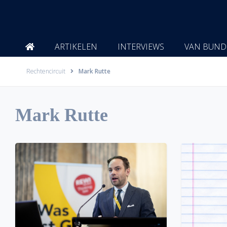
Ga
naar
de
inhoud
ARTIKELEN
INTERVIEWS
VAN BUND
Rechtencircuit
Mark Rutte
Mark Rutte