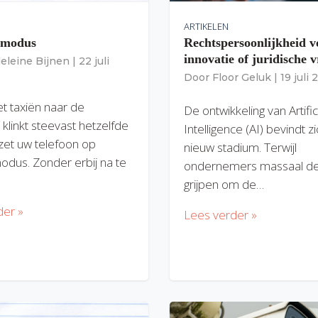
ARTIKELEN
gmodus
Rechtspersoonlijkheid v
innovatie of juridische v
eleine Bijnen
|
22 juli
Door
Floor Geluk
|
19 juli
et taxiën naar de
De ontwikkeling van Artific
 klinkt steevast hetzelfde
Intelligence (AI) bevindt z
zet uw telefoon op
nieuw stadium. Terwijl
modus. Zonder erbij na te
ondernemers massaal de
grijpen om de…
der »
Lees verder »