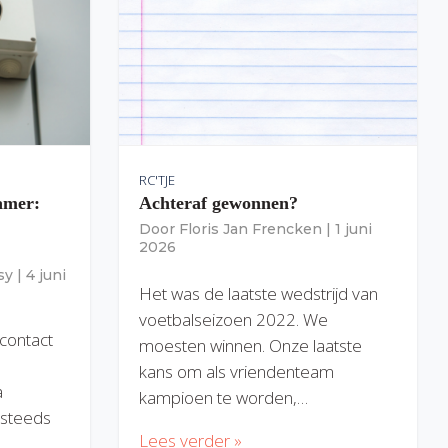
RC'TJE
amer:
Achteraf gewonnen?
Door
Floris Jan Frencken
|
1 juni
2026
sy
|
4 juni
Het was de laatste wedstrijd van
voetbalseizoen 2022. We
 contact
moesten winnen. Onze laatste
kans om als vriendenteam
a
kampioen te worden,…
) steeds
Lees verder »