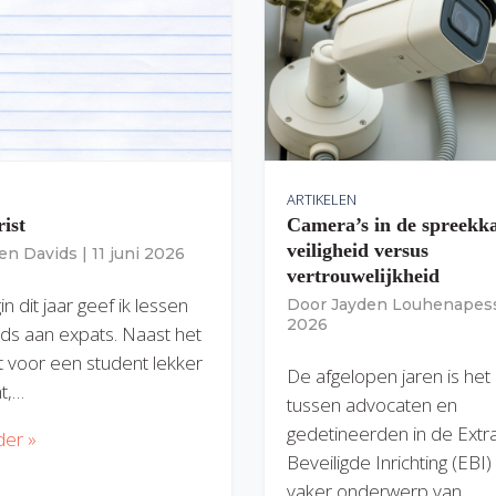
ARTIKELEN
rist
Camera’s in de spreekk
veiligheid versus
ien Davids
|
11 juni 2026
vertrouwelijkheid
n dit jaar geef ik lessen
Door
Jayden Louhenapes
2026
ds aan expats. Naast het
dit voor een student lekker
De afgelopen jaren is het
nt,…
tussen advocaten en
gedetineerden in de Extr
der »
Beveiligde Inrichting (EBI
vaker onderwerp van…