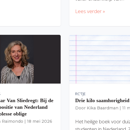
Lees verder »
S
RC'TJE
ar Van Sliedregt: Bij de
Drie kilo saamhorigheid
 positie van Nederland
Door
Kika Baardman
|
11 
lesse oblige
Het heilige boek voor du
ia Raimondo
|
18 mei 2026
studenten in Nederland. 