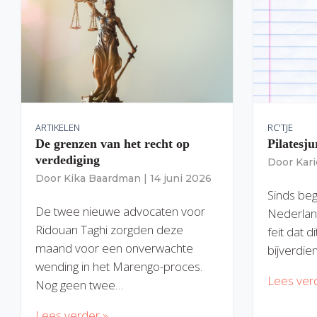
ARTIKELEN
RC'TJE
De grenzen van het recht op
Pilatesju
verdediging
Door
Kar
Door
Kika Baardman
|
14 juni 2026
Sinds begi
De twee nieuwe advocaten voor
Nederlan
Ridouan Taghi zorgden deze
feit dat 
maand voor een onverwachte
bijverdie
wending in het Marengo-proces.
Lees ver
Nog geen twee…
Lees verder »