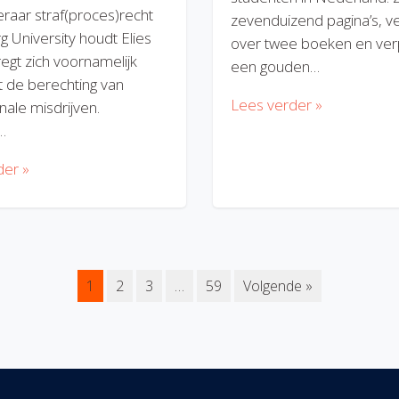
eraar straf(proces)recht
zevenduizend pagina’s, v
rg University houdt Elies
over twee boeken en verp
regt zich voornamelijk
een gouden…
 de berechting van
Lees verder »
nale misdrijven.
…
der »
1
2
3
…
59
Volgende »