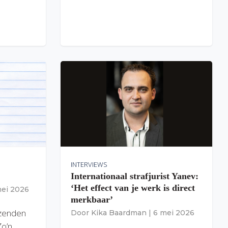
INTERVIEWS
Internationaal strafjurist Yanev:
‘Het effect van je werk is direct
mei 2026
merkbaar’
izenden
Door
Kika Baardman
|
6 mei 2026
Zo’n