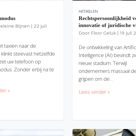
ARTIKELEN
gmodus
Rechtspersoonlijkheid v
innovatie of juridische v
eleine Bijnen
|
22 juli
Door
Floor Geluk
|
19 juli
et taxiën naar de
De ontwikkeling van Artific
 klinkt steevast hetzelfde
Intelligence (AI) bevindt z
zet uw telefoon op
nieuw stadium. Terwijl
modus. Zonder erbij na te
ondernemers massaal de
grijpen om de…
der »
Lees verder »