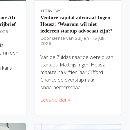
INTERVIEWS
oor AI:
Venture capital advocaat Ingen-
rijbrief
Housz: ‘Waarom wil niet
iedereen startup advocaat zijn?’
 2026
Door
Bente van Suijlen
|
15 juli
2026
ial
ich in een
Van de Zuidas naar de wereld van
startups: Matthijs Ingen-Housz
 kans
maakte na vijftien jaar Clifford
Chance de overstap naar
ondernemerschap…
Lees verder »