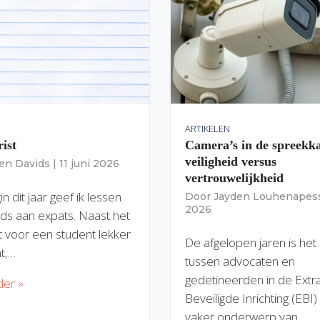
ARTIKELEN
rist
Camera’s in de spreekk
veiligheid versus
ien Davids
|
11 juni 2026
vertrouwelijkheid
n dit jaar geef ik lessen
Door
Jayden Louhenapes
2026
ds aan expats. Naast het
dit voor een student lekker
De afgelopen jaren is het
nt,…
tussen advocaten en
gedetineerden in de Extr
der »
Beveiligde Inrichting (EBI
vaker onderwerp van…