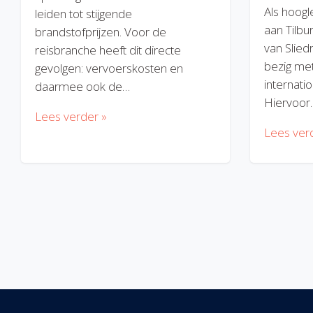
Als hoogl
leiden tot stijgende
aan Tilbu
brandstofprijzen. Voor de
van Slied
reisbranche heeft dit directe
bezig met
gevolgen: vervoerskosten en
internatio
daarmee ook de…
Hiervoor
Lees verder »
Lees ver