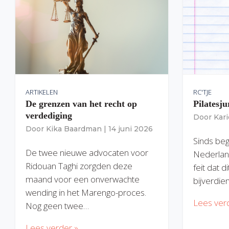
ARTIKELEN
RC'TJE
De grenzen van het recht op
Pilatesju
verdediging
Door
Kar
Door
Kika Baardman
|
14 juni 2026
Sinds begi
De twee nieuwe advocaten voor
Nederlan
Ridouan Taghi zorgden deze
feit dat 
maand voor een onverwachte
bijverdie
wending in het Marengo-proces.
Lees ver
Nog geen twee…
Lees verder »