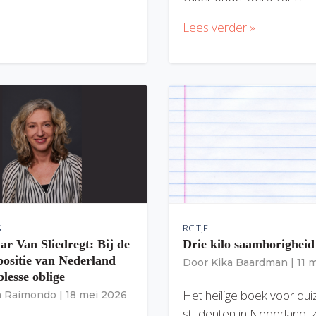
Lees verder »
S
RC'TJE
ar Van Sliedregt: Bij de
Drie kilo saamhorigheid
 positie van Nederland
Door
Kika Baardman
|
11 
lesse oblige
Het heilige boek voor du
ia Raimondo
|
18 mei 2026
studenten in Nederland. 