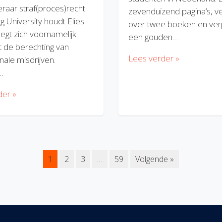
eraar straf(proces)recht
zevenduizend pagina’s, v
rg University houdt Elies
over twee boeken en verp
regt zich voornamelijk
een gouden…
 de berechting van
Lees verder »
nale misdrijven.
…
der »
1
2
3
…
59
Volgende »