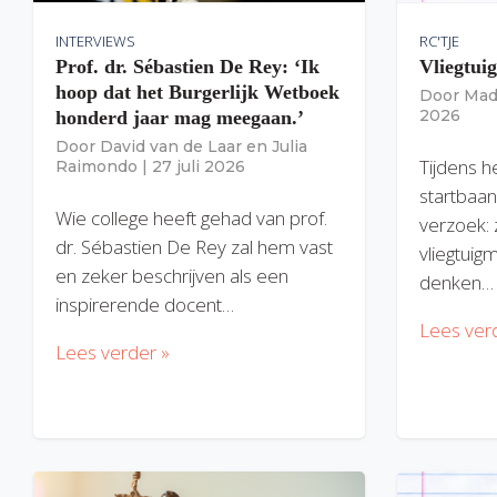
INTERVIEWS
RC'TJE
Prof. dr. Sébastien De Rey: ‘Ik
Vliegtui
hoop dat het Burgerlijk Wetboek
Door
Mad
2026
honderd jaar mag meegaan.’
Door
David van de Laar
en
Julia
Tijdens h
Raimondo
|
27 juli 2026
startbaan
Wie college heeft gehad van prof.
verzoek: 
dr. Sébastien De Rey zal hem vast
vliegtuig
en zeker beschrijven als een
denken…
inspirerende docent…
Lees ver
Lees verder »