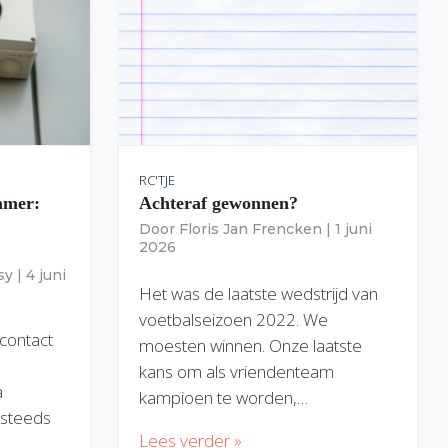
RC'TJE
amer:
Achteraf gewonnen?
Door
Floris Jan Frencken
|
1 juni
2026
sy
|
4 juni
Het was de laatste wedstrijd van
voetbalseizoen 2022. We
 contact
moesten winnen. Onze laatste
kans om als vriendenteam
a
kampioen te worden,…
) steeds
Lees verder »