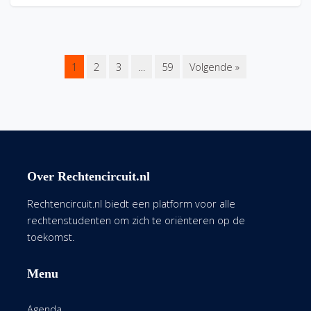
1
2
3
…
59
Volgende »
Over Rechtencircuit.nl
Rechtencircuit.nl biedt een platform voor alle
rechtenstudenten om zich te oriënteren op de
toekomst.
Menu
Agenda