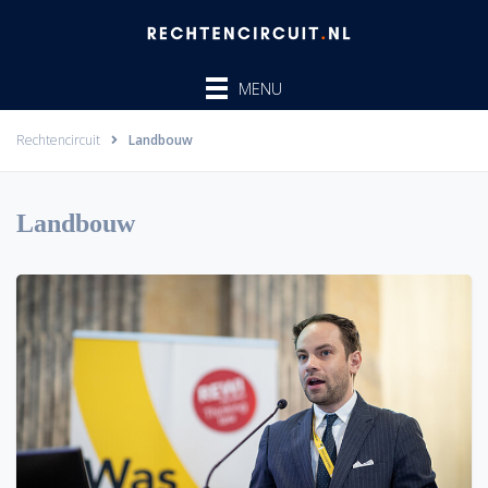
Ga
naar
de
MENU
inhoud
Rechtencircuit
Landbouw
Landbouw