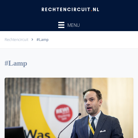
Ga
naar
de
MENU
inhoud
Rechtencircuit
#Lamp
#Lamp