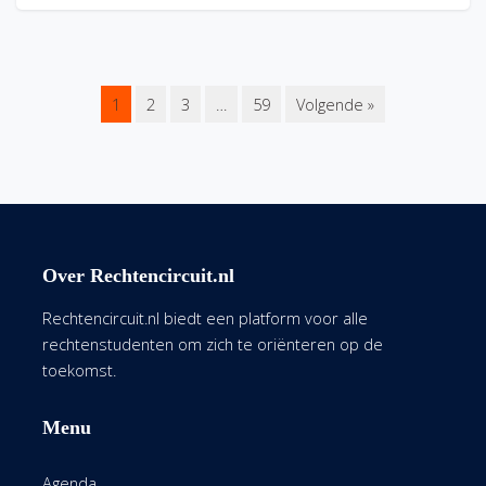
1
2
3
…
59
Volgende »
Over Rechtencircuit.nl
Rechtencircuit.nl biedt een platform voor alle
rechtenstudenten om zich te oriënteren op de
toekomst.
Menu
Agenda