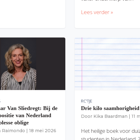
Lees verder »
S
RC'TJE
ar Van Sliedregt: Bij de
Drie kilo saamhorigheid
 positie van Nederland
Door
Kika Baardman
|
11 
lesse oblige
Het heilige boek voor du
ia Raimondo
|
18 mei 2026
studenten in Nederland. 