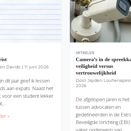
ARTIKELEN
rist
Camera’s in de spreekk
veiligheid versus
ien Davids
|
11 juni 2026
vertrouwelijkheid
n dit jaar geef ik lessen
Door
Jayden Louhenapes
2026
ds aan expats. Naast het
dit voor een student lekker
De afgelopen jaren is het
nt,…
tussen advocaten en
gedetineerden in de Extr
der »
Beveiligde Inrichting (EBI
vaker onderwerp van…