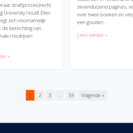
eraar straf(proces)recht
zevenduizend pagina’s, v
rg University houdt Elies
over twee boeken en verp
regt zich voornamelijk
een gouden…
 de berechting van
Lees verder »
nale misdrijven.
…
der »
1
2
3
…
59
Volgende »