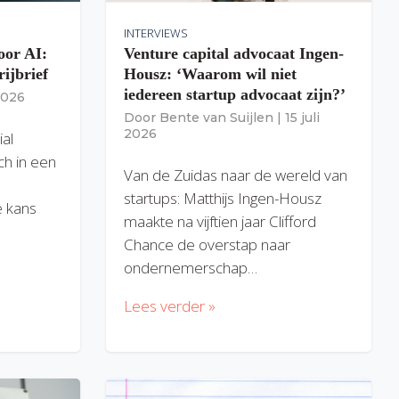
INTERVIEWS
oor AI:
Venture capital advocaat Ingen-
rijbrief
Housz: ‘Waarom wil niet
iedereen startup advocaat zijn?’
 2026
Door
Bente van Suijlen
|
15 juli
2026
ial
ich in een
Van de Zuidas naar de wereld van
startups: Matthijs Ingen-Housz
 kans
maakte na vijftien jaar Clifford
Chance de overstap naar
ondernemerschap…
Lees verder »