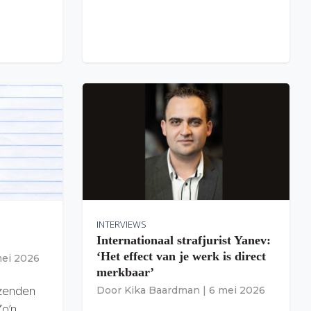
INTERVIEWS
Internationaal strafjurist Yanev:
‘Het effect van je werk is direct
mei 2026
merkbaar’
izenden
Door
Kika Baardman
|
6 mei 2026
Zo’n