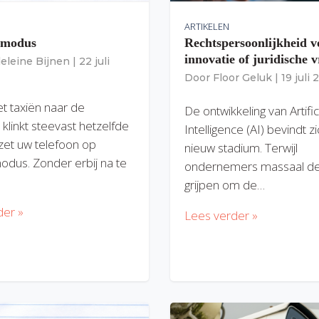
ARTIKELEN
gmodus
Rechtspersoonlijkheid v
innovatie of juridische v
eleine Bijnen
|
22 juli
Door
Floor Geluk
|
19 juli
et taxiën naar de
De ontwikkeling van Artific
 klinkt steevast hetzelfde
Intelligence (AI) bevindt z
zet uw telefoon op
nieuw stadium. Terwijl
modus. Zonder erbij na te
ondernemers massaal de
grijpen om de…
der »
Lees verder »