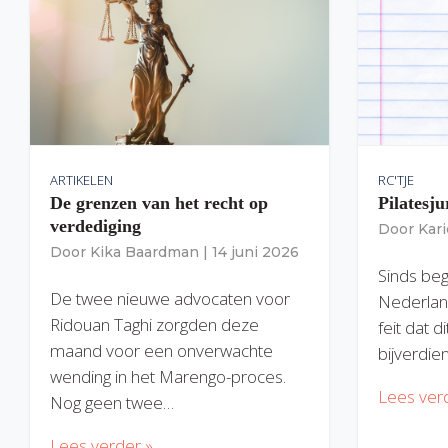
ARTIKELEN
RC'TJE
De grenzen van het recht op
Pilatesju
verdediging
Door
Kar
Door
Kika Baardman
|
14 juni 2026
Sinds begi
De twee nieuwe advocaten voor
Nederlan
Ridouan Taghi zorgden deze
feit dat 
maand voor een onverwachte
bijverdie
wending in het Marengo-proces.
Lees ver
Nog geen twee…
Lees verder »