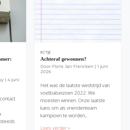
RC'TJE
amer:
Achteraf gewonnen?
Door
Floris Jan Frencken
|
1 juni
2026
sy
|
4 juni
Het was de laatste wedstrijd van
voetbalseizoen 2022. We
 contact
moesten winnen. Onze laatste
kans om als vriendenteam
a
kampioen te worden,…
) steeds
Lees verder »