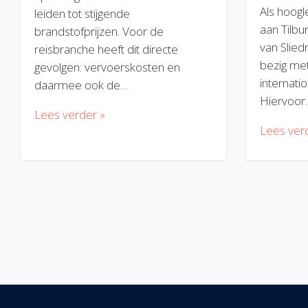
Als hoogl
leiden tot stijgende
aan Tilbu
brandstofprijzen. Voor de
van Slied
reisbranche heeft dit directe
bezig met
gevolgen: vervoerskosten en
internatio
daarmee ook de…
Hiervoor
Lees verder »
Lees ver