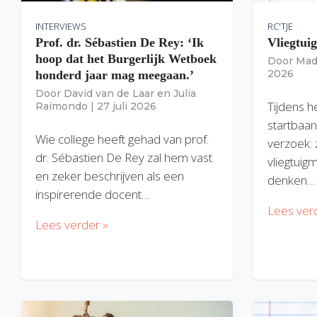
INTERVIEWS
RC'TJE
Prof. dr. Sébastien De Rey: ‘Ik
Vliegtui
hoop dat het Burgerlijk Wetboek
Door
Mad
2026
honderd jaar mag meegaan.’
Door
David van de Laar
en
Julia
Tijdens h
Raimondo
|
27 juli 2026
startbaan
Wie college heeft gehad van prof.
verzoek: 
dr. Sébastien De Rey zal hem vast
vliegtuig
en zeker beschrijven als een
denken…
inspirerende docent…
Lees ver
Lees verder »