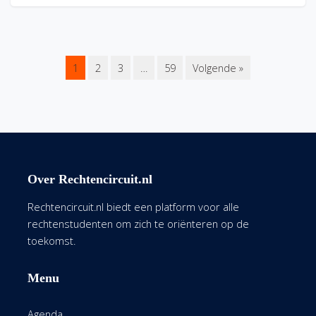
1
2
3
…
59
Volgende »
Over Rechtencircuit.nl
Rechtencircuit.nl biedt een platform voor alle
rechtenstudenten om zich te oriënteren op de
toekomst.
Menu
Agenda