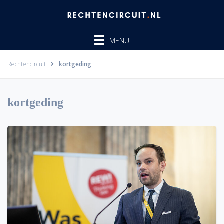
Ga
naar
de
MENU
inhoud
Rechtencircuit
kortgeding
kortgeding