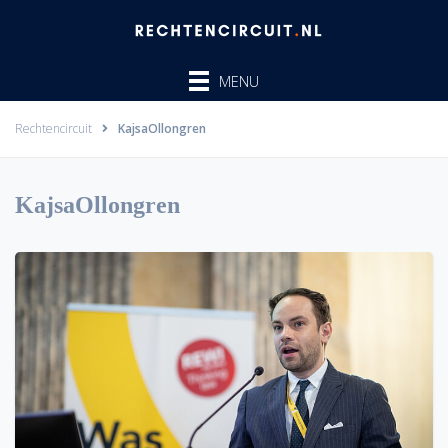
Ga
naar
de
MENU
inhoud
Rechtencircuit
KajsaOllongren
KajsaOllongren