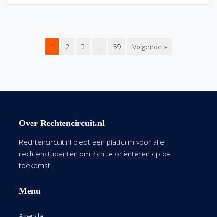
1
2
3
…
59
Volgende »
Over Rechtencircuit.nl
Rechtencircuit.nl biedt een platform voor alle
rechtenstudenten om zich te oriënteren op de
toekomst.
Menu
Agenda