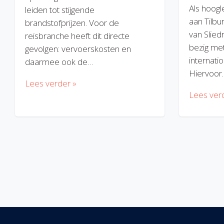
Als hoogl
leiden tot stijgende
aan Tilbu
brandstofprijzen. Voor de
van Slied
reisbranche heeft dit directe
bezig met
gevolgen: vervoerskosten en
internatio
daarmee ook de…
Hiervoor
Lees verder »
Lees ver