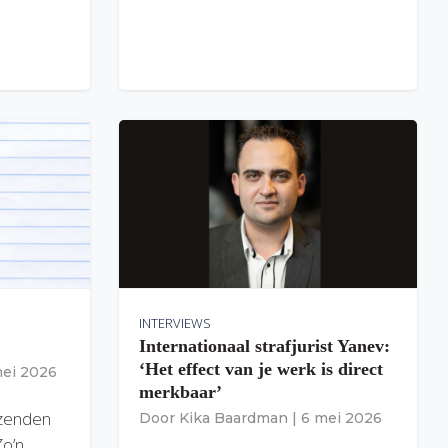
INTERVIEWS
Internationaal strafjurist Yanev:
‘Het effect van je werk is direct
mei 2026
merkbaar’
izenden
Door
Kika Baardman
|
6 mei 2026
Zo’n