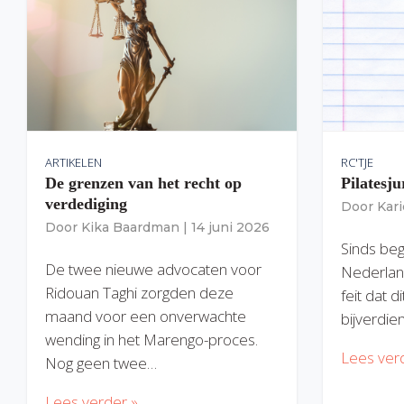
ARTIKELEN
RC'TJE
De grenzen van het recht op
Pilatesju
verdediging
Door
Kar
Door
Kika Baardman
|
14 juni 2026
Sinds begi
De twee nieuwe advocaten voor
Nederlan
Ridouan Taghi zorgden deze
feit dat 
maand voor een onverwachte
bijverdie
wending in het Marengo-proces.
Lees ver
Nog geen twee…
Lees verder »