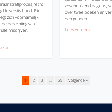
eraar straf(proces)recht
zevenduizend pagina’s, v
rg University houdt Elies
over twee boeken en verp
regt zich voornamelijk
een gouden…
 de berechting van
Lees verder »
nale misdrijven.
…
der »
1
2
3
…
59
Volgende »