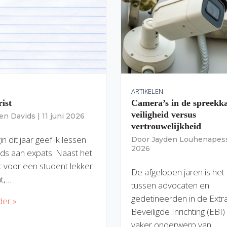
ARTIKELEN
rist
Camera’s in de spreekk
veiligheid versus
ien Davids
|
11 juni 2026
vertrouwelijkheid
n dit jaar geef ik lessen
Door
Jayden Louhenapes
2026
ds aan expats. Naast het
dit voor een student lekker
De afgelopen jaren is het
nt,…
tussen advocaten en
gedetineerden in de Extr
der »
Beveiligde Inrichting (EBI
vaker onderwerp van…