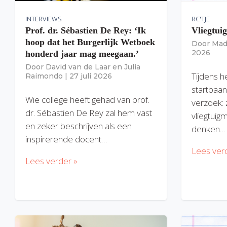
INTERVIEWS
RC'TJE
Prof. dr. Sébastien De Rey: ‘Ik
Vliegtui
hoop dat het Burgerlijk Wetboek
Door
Mad
2026
honderd jaar mag meegaan.’
Door
David van de Laar
en
Julia
Tijdens h
Raimondo
|
27 juli 2026
startbaan
Wie college heeft gehad van prof.
verzoek: 
dr. Sébastien De Rey zal hem vast
vliegtuig
en zeker beschrijven als een
denken…
inspirerende docent…
Lees ver
Lees verder »