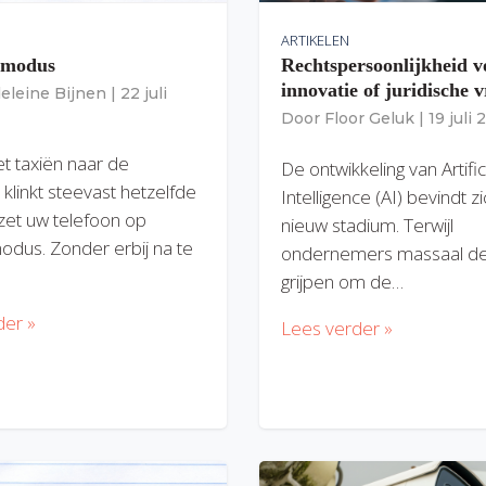
ARTIKELEN
gmodus
Rechtspersoonlijkheid v
innovatie of juridische v
eleine Bijnen
|
22 juli
Door
Floor Geluk
|
19 juli
et taxiën naar de
De ontwikkeling van Artific
 klinkt steevast hetzelfde
Intelligence (AI) bevindt z
zet uw telefoon op
nieuw stadium. Terwijl
modus. Zonder erbij na te
ondernemers massaal de
grijpen om de…
der »
Lees verder »