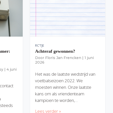
RC'TJE
amer:
Achteraf gewonnen?
Door
Floris Jan Frencken
|
1 juni
2026
sy
|
4 juni
Het was de laatste wedstrijd van
voetbalseizoen 2022. We
 contact
moesten winnen. Onze laatste
kans om als vriendenteam
a
kampioen te worden,…
) steeds
Lees verder »