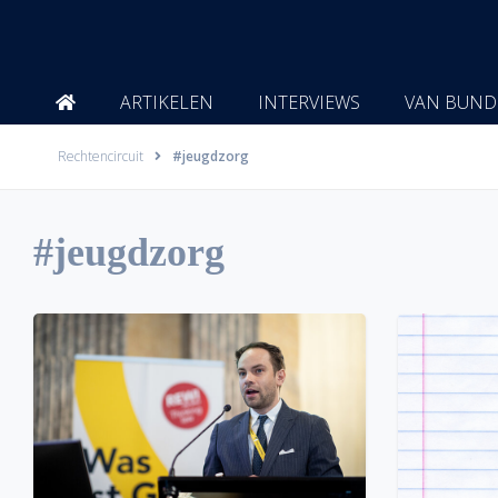
Ga
naar
de
inhoud
ARTIKELEN
INTERVIEWS
VAN BUND
Rechtencircuit
#jeugdzorg
#jeugdzorg