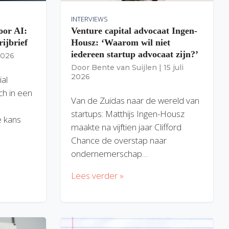
INTERVIEWS
oor AI:
Venture capital advocaat Ingen-
rijbrief
Housz: ‘Waarom wil niet
iedereen startup advocaat zijn?’
 2026
Door
Bente van Suijlen
|
15 juli
2026
ial
ich in een
Van de Zuidas naar de wereld van
startups: Matthijs Ingen-Housz
 kans
maakte na vijftien jaar Clifford
Chance de overstap naar
ondernemerschap…
Lees verder »