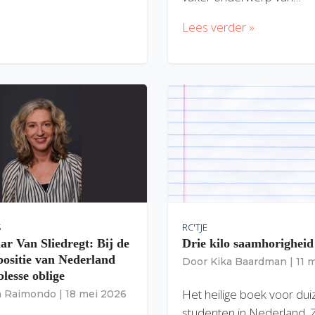
Lees verder »
S
RC'TJE
ar Van Sliedregt: Bij de
Drie kilo saamhorigheid
 positie van Nederland
Door
Kika Baardman
|
11 
lesse oblige
Het heilige boek voor du
ia Raimondo
|
18 mei 2026
studenten in Nederland. 