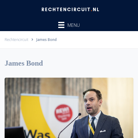
Ga
naar
de
MENU
inhoud
Rechtencircuit
James Bond
James Bond