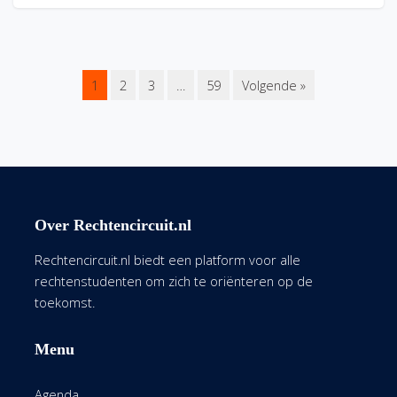
1
2
3
…
59
Volgende »
Over Rechtencircuit.nl
Rechtencircuit.nl biedt een platform voor alle
rechtenstudenten om zich te oriënteren op de
toekomst.
Menu
Agenda