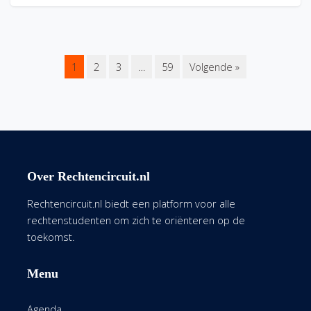
1
2
3
…
59
Volgende »
Over Rechtencircuit.nl
Rechtencircuit.nl biedt een platform voor alle
rechtenstudenten om zich te oriënteren op de
toekomst.
Menu
Agenda