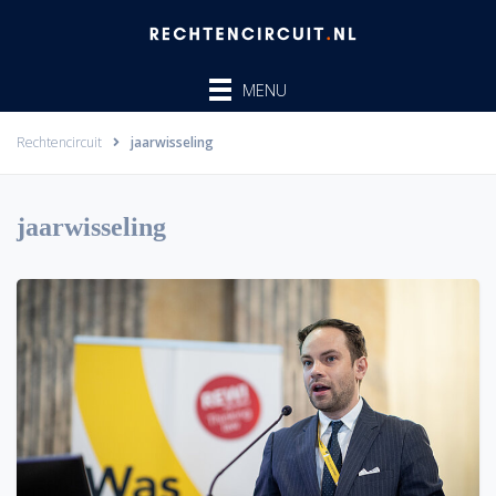
Ga
naar
de
MENU
inhoud
Rechtencircuit
jaarwisseling
jaarwisseling