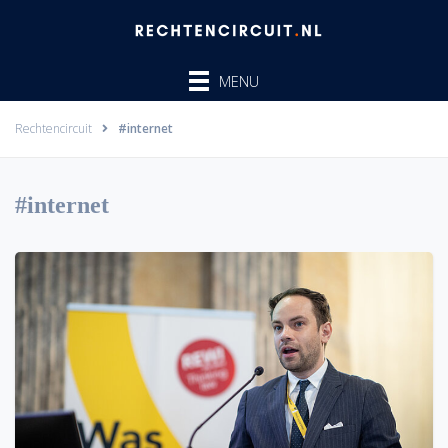
Ga
naar
de
MENU
inhoud
Rechtencircuit
#internet
#internet