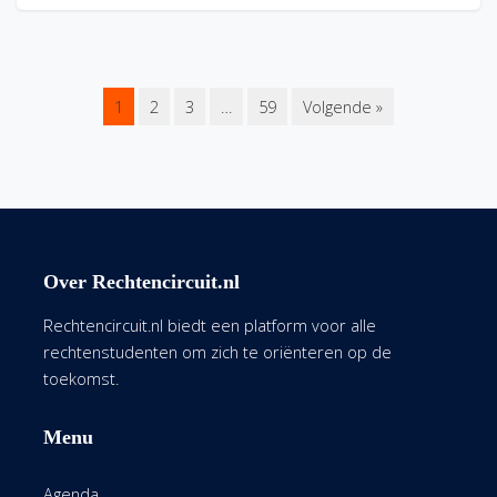
1
2
3
…
59
Volgende »
Over Rechtencircuit.nl
Rechtencircuit.nl biedt een platform voor alle
rechtenstudenten om zich te oriënteren op de
toekomst.
Menu
Agenda