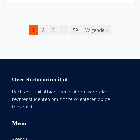
1
2
3
…
59
Volgende »
Over Rechtencircuit.nl
Rechtencircuit.nl biedt een platform voor alle
rechtenstudenten om zich te oriënteren op de
toekomst.
Menu
Agenda