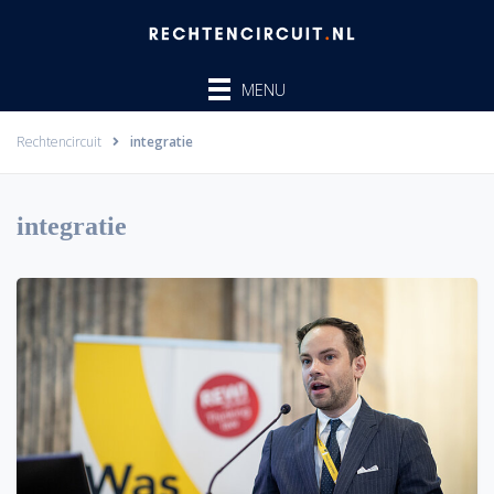
Ga
naar
de
MENU
inhoud
Rechtencircuit
integratie
integratie