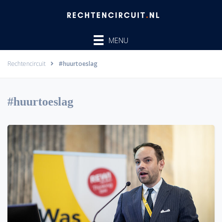
Ga
naar
de
MENU
inhoud
Rechtencircuit
#huurtoeslag
#huurtoeslag