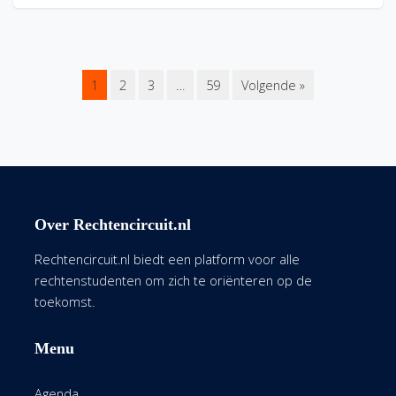
1
2
3
…
59
Volgende »
Over Rechtencircuit.nl
Rechtencircuit.nl biedt een platform voor alle
rechtenstudenten om zich te oriënteren op de
toekomst.
Menu
Agenda