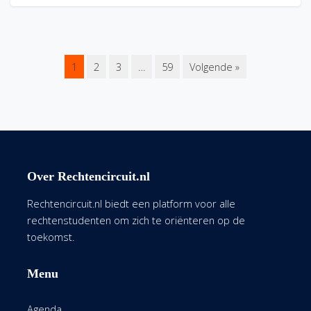
1
2
3
…
59
Volgende »
Over Rechtencircuit.nl
Rechtencircuit.nl biedt een platform voor alle
rechtenstudenten om zich te oriënteren op de
toekomst.
Menu
Agenda