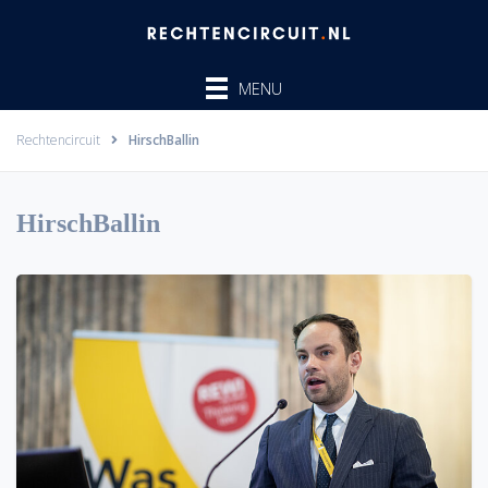
Ga
naar
de
MENU
inhoud
Rechtencircuit
HirschBallin
HirschBallin