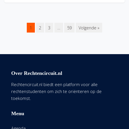
1
2
3
…
59
Volgende »
Over Rechtencircuit.nl
Rechtencircuit.nl biedt een platform voor alle
rechtenstudenten om zich te oriënteren op de
toekomst.
Menu
Agenda