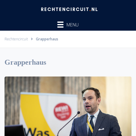
Ga
naar
de
MENU
inhoud
Rechtencircuit
Grapperhaus
Grapperhaus