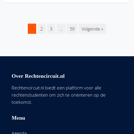
1
2
3
…
59
Volgende »
Over Rechtencircuit.nl
Rechtencircuit.nl biedt een platform voor alle
rechtenstudenten om zich te oriënteren op de
toekomst.
Menu
Agenda