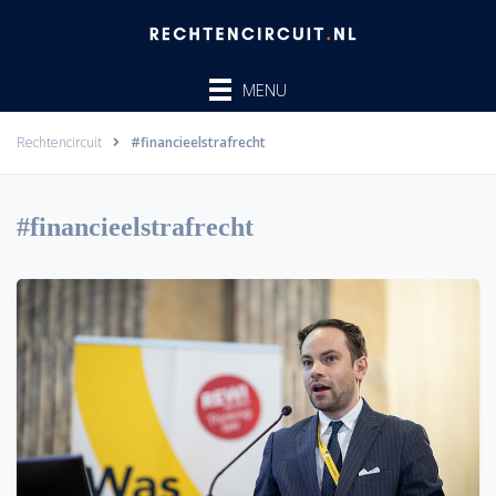
Ga
naar
de
MENU
inhoud
Rechtencircuit
#financieelstrafrecht
#financieelstrafrecht