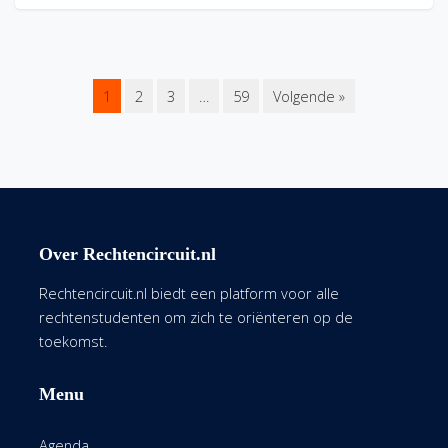
1
2
3
…
59
Volgende »
Over Rechtencircuit.nl
Rechtencircuit.nl biedt een platform voor alle
rechtenstudenten om zich te oriënteren op de
toekomst.
Menu
Agenda