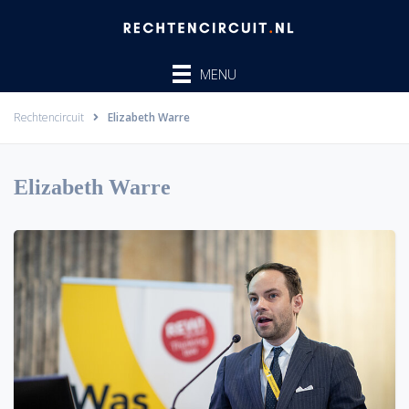
Ga
naar
de
MENU
inhoud
Rechtencircuit
Elizabeth Warre
Elizabeth Warre