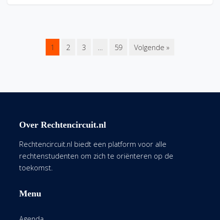
1
2
3
…
59
Volgende »
Over Rechtencircuit.nl
Rechtencircuit.nl biedt een platform voor alle
rechtenstudenten om zich te oriënteren op de
toekomst.
Menu
Agenda