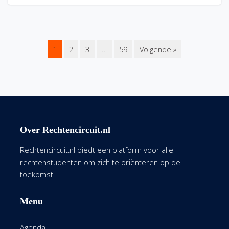
1
2
3
…
59
Volgende »
Over Rechtencircuit.nl
Rechtencircuit.nl biedt een platform voor alle
rechtenstudenten om zich te oriënteren op de
toekomst.
Menu
Agenda