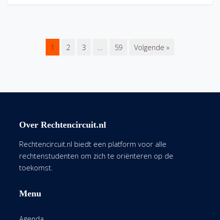
1
2
3
…
59
Volgende »
Over Rechtencircuit.nl
Rechtencircuit.nl biedt een platform voor alle
rechtenstudenten om zich te oriënteren op de
toekomst.
Menu
Agenda