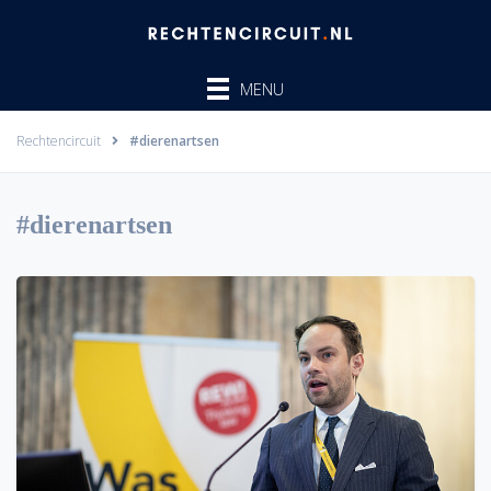
Ga
naar
de
MENU
inhoud
Rechtencircuit
#dierenartsen
#dierenartsen