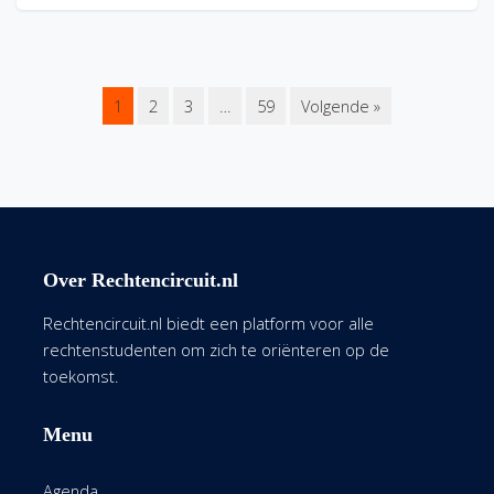
1
2
3
…
59
Volgende »
Over Rechtencircuit.nl
Rechtencircuit.nl biedt een platform voor alle
rechtenstudenten om zich te oriënteren op de
toekomst.
Menu
Agenda