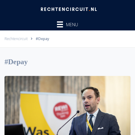
Ga
naar
de
MENU
inhoud
Rechtencircuit
#Depay
#Depay