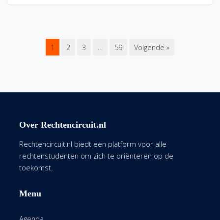
1
2
3
…
59
Volgende »
Over Rechtencircuit.nl
Rechtencircuit.nl biedt een platform voor alle
rechtenstudenten om zich te oriënteren op de
toekomst.
Menu
Agenda