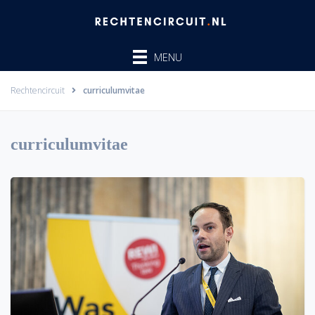
Ga
naar
de
MENU
inhoud
Rechtencircuit
curriculumvitae
curriculumvitae