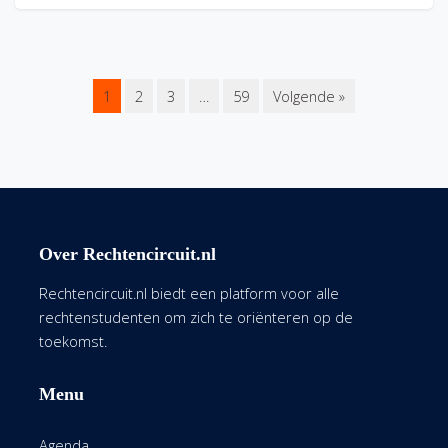
1
2
3
…
59
Volgende »
Over Rechtencircuit.nl
Rechtencircuit.nl biedt een platform voor alle
rechtenstudenten om zich te oriënteren op de
toekomst.
Menu
Agenda