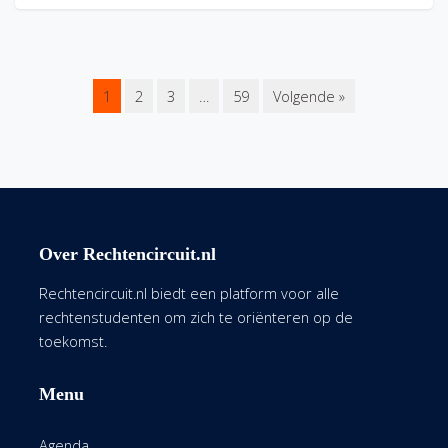
1
2
3
…
59
Volgende »
Over Rechtencircuit.nl
Rechtencircuit.nl biedt een platform voor alle
rechtenstudenten om zich te oriënteren op de
toekomst.
Menu
Agenda