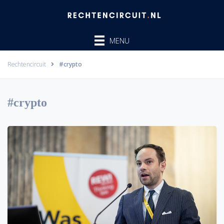
Ga
naar
de
MENU
inhoud
Rechtencircuit
#crypto
#crypto