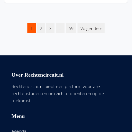
1
2
3
…
59
Volgende »
Over Rechtencircuit.nl
Rechtencircuit.nl biedt een platform voor alle
rechtenstudenten om zich te oriënteren op de
toekomst.
Menu
Agenda