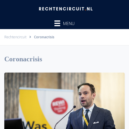
Ga
naar
de
MENU
inhoud
Rechtencircuit
Coronacrisis
Coronacrisis