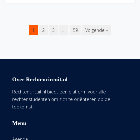
1
2
3
…
59
Volgende »
Over Rechtencircuit.nl
Rechtencircuit.nl biedt een platform voor alle
rechtenstudenten om zich te oriënteren op de
toekomst.
Menu
Agenda