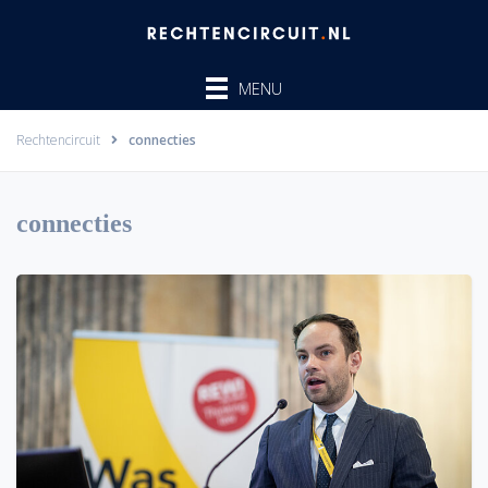
Ga
naar
de
MENU
inhoud
Rechtencircuit
connecties
connecties