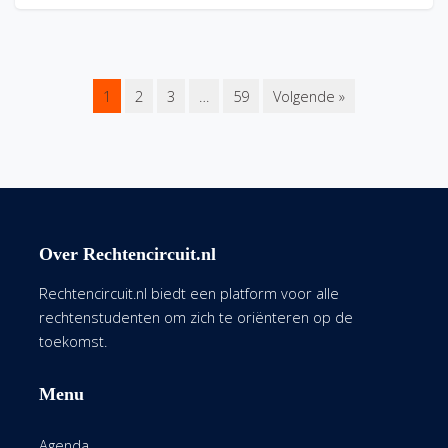
1
2
3
…
59
Volgende »
Over Rechtencircuit.nl
Rechtencircuit.nl biedt een platform voor alle
rechtenstudenten om zich te oriënteren op de
toekomst.
Menu
Agenda