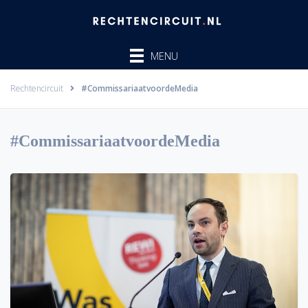
Ga
naar
de
MENU
inhoud
Rechtencircuit
#CommissariaatvoordeMedia
#CommissariaatvoordeMedia