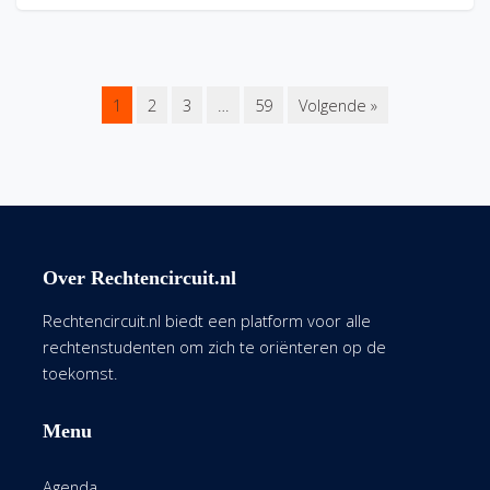
1
2
3
…
59
Volgende »
Over Rechtencircuit.nl
Rechtencircuit.nl biedt een platform voor alle
rechtenstudenten om zich te oriënteren op de
toekomst.
Menu
Agenda