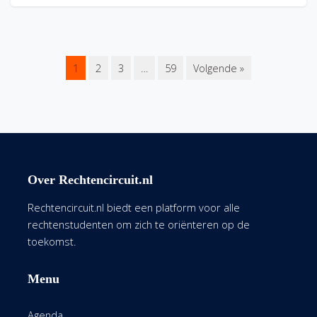
1
2
3
…
59
Volgende »
Over Rechtencircuit.nl
Rechtencircuit.nl biedt een platform voor alle
rechtenstudenten om zich te oriënteren op de
toekomst.
Menu
Agenda