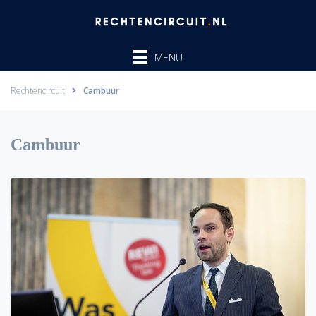
Ga
naar
de
MENU
inhoud
Rechtencircuit
Cambuur
Cambuur