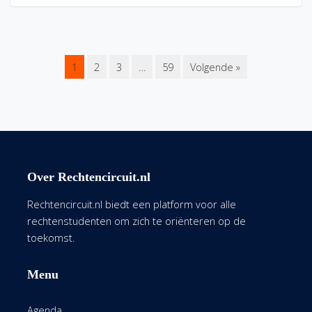
1
2
3
…
59
Volgende »
Over Rechtencircuit.nl
Rechtencircuit.nl biedt een platform voor alle
rechtenstudenten om zich te oriënteren op de
toekomst.
Menu
Agenda