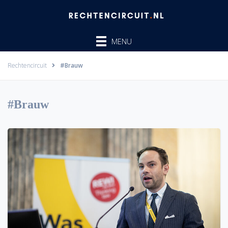
Ga
naar
de
MENU
inhoud
Rechtencircuit
#Brauw
#Brauw