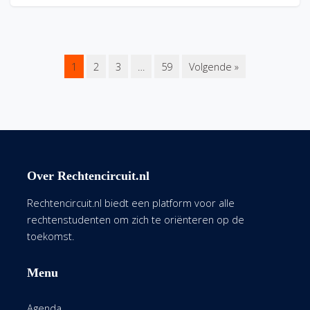
1
2
3
…
59
Volgende »
Over Rechtencircuit.nl
Rechtencircuit.nl biedt een platform voor alle
rechtenstudenten om zich te oriënteren op de
toekomst.
Menu
Agenda