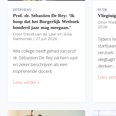
INTERVIEWS
RC'TJE
Prof. dr. Sébastien De Rey: ‘Ik
Vliegtui
hoop dat het Burgerlijk Wetboek
Door
Mad
2026
honderd jaar mag meegaan.’
Door
David van de Laar
en
Julia
Tijdens h
Raimondo
|
27 juli 2026
startbaan
Wie college heeft gehad van prof.
verzoek: 
dr. Sébastien De Rey zal hem vast
vliegtuig
en zeker beschrijven als een
denken…
inspirerende docent…
Lees ver
Lees verder »