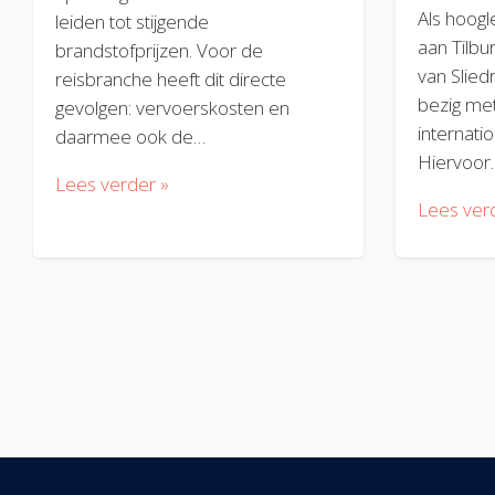
Als hoogl
leiden tot stijgende
aan Tilbu
brandstofprijzen. Voor de
van Slied
reisbranche heeft dit directe
bezig met
gevolgen: vervoerskosten en
internatio
daarmee ook de…
Hiervoor
Lees verder »
Lees ver