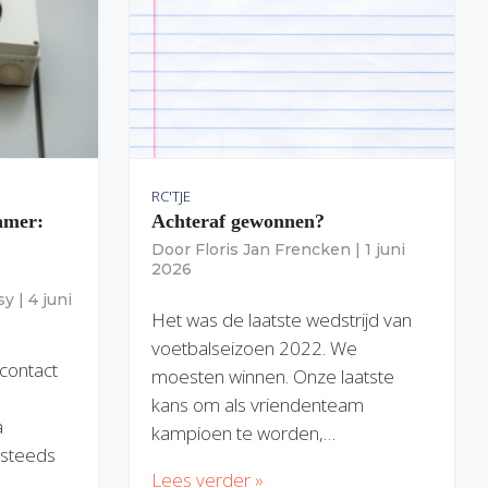
RC'TJE
amer:
Achteraf gewonnen?
Door
Floris Jan Frencken
|
1 juni
2026
sy
|
4 juni
Het was de laatste wedstrijd van
voetbalseizoen 2022. We
 contact
moesten winnen. Onze laatste
kans om als vriendenteam
a
kampioen te worden,…
) steeds
Lees verder »