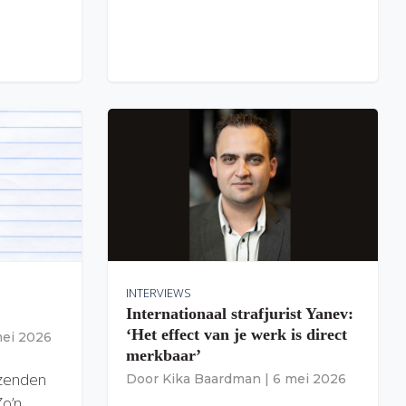
INTERVIEWS
Internationaal strafjurist Yanev:
‘Het effect van je werk is direct
mei 2026
merkbaar’
izenden
Door
Kika Baardman
|
6 mei 2026
Zo’n