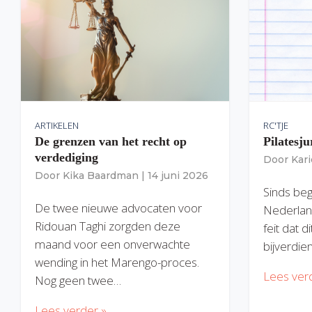
ARTIKELEN
RC'TJE
De grenzen van het recht op
Pilatesju
verdediging
Door
Kar
Door
Kika Baardman
|
14 juni 2026
Sinds begi
De twee nieuwe advocaten voor
Nederlan
Ridouan Taghi zorgden deze
feit dat 
maand voor een onverwachte
bijverdie
wending in het Marengo-proces.
Lees ver
Nog geen twee…
Lees verder »