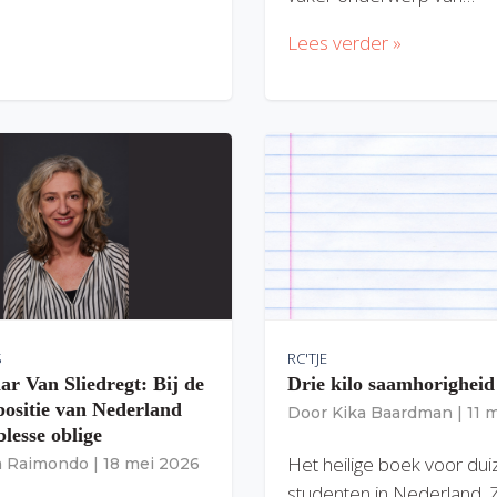
Lees verder »
S
RC'TJE
ar Van Sliedregt: Bij de
Drie kilo saamhorigheid
 positie van Nederland
Door
Kika Baardman
|
11 
lesse oblige
Het heilige boek voor du
ia Raimondo
|
18 mei 2026
studenten in Nederland. 