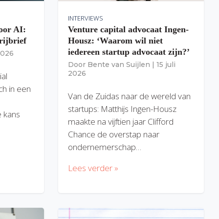
INTERVIEWS
oor AI:
Venture capital advocaat Ingen-
rijbrief
Housz: ‘Waarom wil niet
iedereen startup advocaat zijn?’
 2026
Door
Bente van Suijlen
|
15 juli
2026
ial
ich in een
Van de Zuidas naar de wereld van
startups: Matthijs Ingen-Housz
 kans
maakte na vijftien jaar Clifford
Chance de overstap naar
ondernemerschap…
Lees verder »