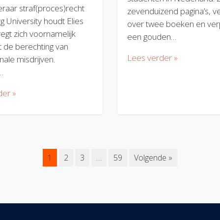
eraar straf(proces)recht
zevenduizend pagina’s, v
rg University houdt Elies
over twee boeken en verp
regt zich voornamelijk
een gouden…
 de berechting van
Lees verder »
nale misdrijven.
…
der »
1
2
3
…
59
Volgende »