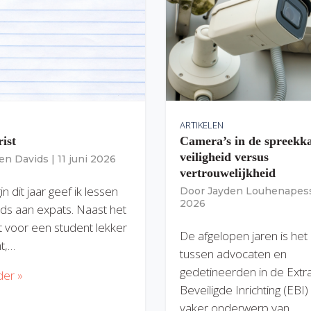
ARTIKELEN
rist
Camera’s in de spreekk
veiligheid versus
ien Davids
|
11 juni 2026
vertrouwelijkheid
n dit jaar geef ik lessen
Door
Jayden Louhenapes
2026
ds aan expats. Naast het
dit voor een student lekker
De afgelopen jaren is het
nt,…
tussen advocaten en
gedetineerden in de Extr
der »
Beveiligde Inrichting (EBI
vaker onderwerp van…