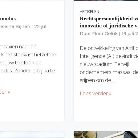
ARTIKELEN
gmodus
Rechtspersoonlijkheid v
innovatie of juridische v
eleine Bijnen
|
22 juli
Door
Floor Geluk
|
19 juli
et taxiën naar de
De ontwikkeling van Artific
 klinkt steevast hetzelfde
Intelligence (AI) bevindt z
zet uw telefoon op
nieuw stadium. Terwijl
modus. Zonder erbij na te
ondernemers massaal de
grijpen om de…
der »
Lees verder »