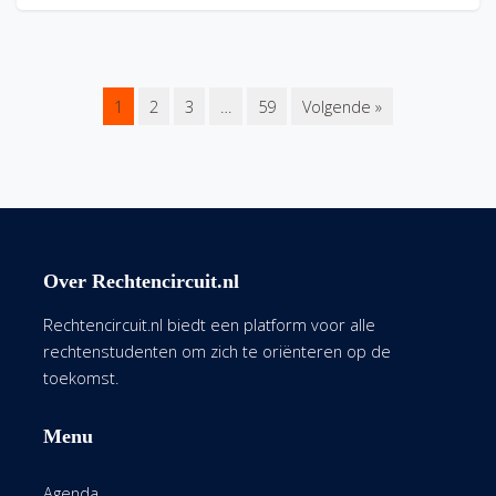
1
2
3
…
59
Volgende »
Over Rechtencircuit.nl
Rechtencircuit.nl biedt een platform voor alle
rechtenstudenten om zich te oriënteren op de
toekomst.
Menu
Agenda