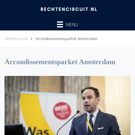
Ga
naar
de
MENU
inhoud
Rechtencircuit
Arrondissementsparket Amsterdam
Arrondissementsparket Amsterdam