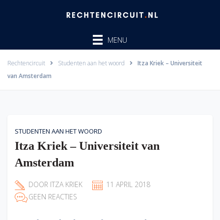
Ga
naar
de
MENU
inhoud
Rechtencircuit
Studenten aan het woord
Itza Kriek – Universiteit
van Amsterdam
STUDENTEN AAN HET WOORD
Itza Kriek – Universiteit van
Amsterdam
DOOR
ITZA KRIEK
11 APRIL 2018
GEEN REACTIES