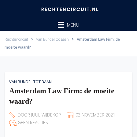
Ga
naar
de
MENU
inhoud
Rechtencircuit
Van Bundel tot Baan
Amsterdam Law Firm: de
moeite waard?
VAN BUNDEL TOT BAAN
Amsterdam Law Firm: de moeite
waard?
DOOR
JUUL WIJDEKOP
03 NOVEMBER 2021
GEEN REACTIES